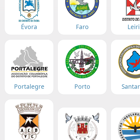
Évora
Faro
Leir
Portalegre
Porto
Santa