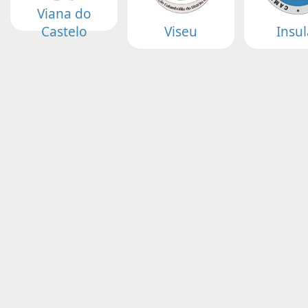
Viana do
Castelo
Viseu
Insul